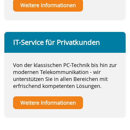
Weitere Informationen
- Server und Clients
- Telefonanlagen
- Datensicherung
IT-Service für Privatkunden
- WLAN-Systeme
- Netzwerktechnik
- und vieles mehr
Von der klassischen PC-Technik bis hin zur
modernen Telekommunikation - wir
unterstützen Sie in allen Bereichen mit
erfrischend kompetenten Lösungen.
Weitere Informationen
- PC & Laptop Reparatur
- Systemoptimierung