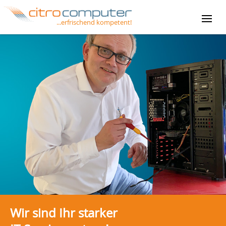
...erfrischend kompetent!
STARTSEITE
ÜBER UNS
LEISTUNGEN
JOBS
FERNWARTUNG
CCBACKUP
Wir sind Ihr starker
KONTAKT